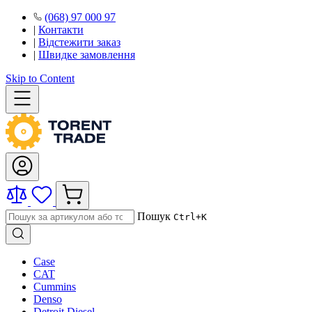
(068) 97 000 97
|
Контакти
|
Відстежити заказ
|
Швидке замовлення
Skip to Content
Пошук
Ctrl+K
Case
CAT
Cummins
Denso
Detroit Diesel