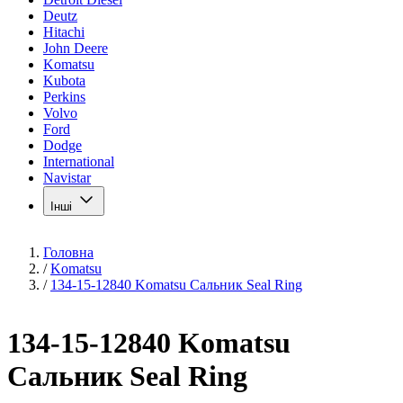
Deutz
Hitachi
John Deere
Komatsu
Kubota
Perkins
Volvo
Ford
Dodge
International
Navistar
Інші
Головна
/
Komatsu
/
134-15-12840 Komatsu Сальник Seal Ring
134-15-12840 Komatsu
Сальник Seal Ring