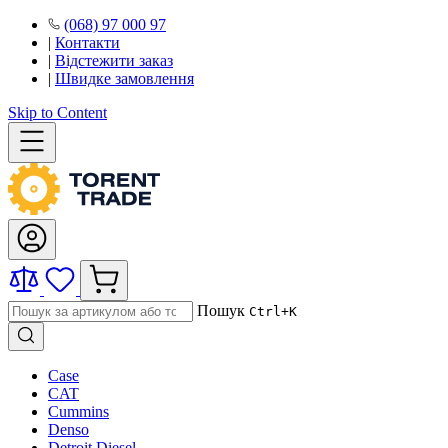
(068) 97 000 97
|
Контакти
|
Відстежити заказ
|
Швидке замовлення
Skip to Content
Пошук
Ctrl+K
Case
CAT
Cummins
Denso
Detroit Diesel