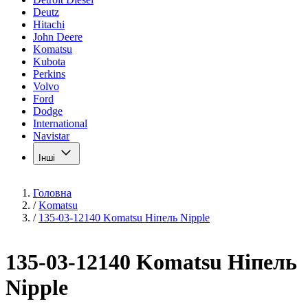
Deutz
Hitachi
John Deere
Komatsu
Kubota
Perkins
Volvo
Ford
Dodge
International
Navistar
Інші
Головна
/
Komatsu
/
135-03-12140 Komatsu Ніпель Nipple
135-03-12140 Komatsu Ніпель
Nipple