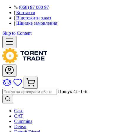
(068) 97 000 97
|
Контакти
|
Відстежити заказ
|
Швидке замовлення
Skip to Content
Пошук
Ctrl+K
Case
CAT
Cummins
Denso
Detroit Diesel