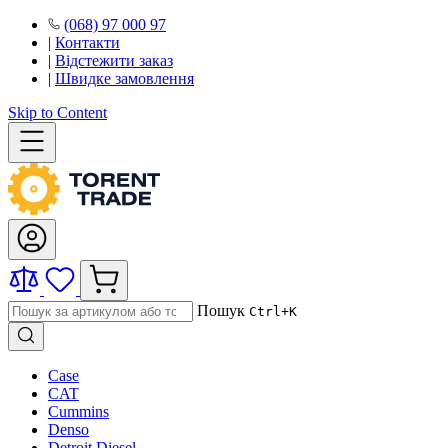
(068) 97 000 97
|
Контакти
|
Відстежити заказ
|
Швидке замовлення
Skip to Content
Пошук
Ctrl+K
Case
CAT
Cummins
Denso
Detroit Diesel