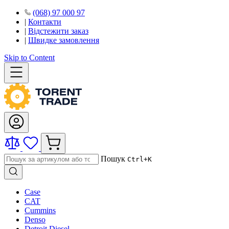
(068) 97 000 97
|
Контакти
|
Відстежити заказ
|
Швидке замовлення
Skip to Content
Пошук
Ctrl+K
Case
CAT
Cummins
Denso
Detroit Diesel