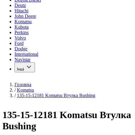
Deutz
Hitachi
John Deere
Komatsu
Kubota
Perkins
Volvo
Ford
Dodge
International
Navistar
Інші
Головна
/
Komatsu
/
135-15-12181 Komatsu Втулка Bushing
135-15-12181 Komatsu Втулка
Bushing