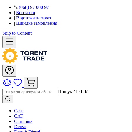
(068) 97 000 97
|
Контакти
|
Відстежити заказ
|
Швидке замовлення
Skip to Content
Пошук
Ctrl+K
Case
CAT
Cummins
Denso
Detroit Diesel