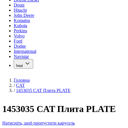
Deutz
Hitachi
John Deere
Komatsu
Kubota
Perkins
Volvo
Ford
Dodge
International
Navistar
Інші
Головна
/
CAT
/
1453035 CAT Плита PLATE
1453035 CAT Плита PLATE
Натисніть, щоб пропустити карусель