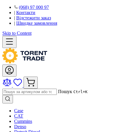
(068) 97 000 97
|
Контакти
|
Відстежити заказ
|
Швидке замовлення
Skip to Content
Пошук
Ctrl+K
Case
CAT
Cummins
Denso
Detroit Diesel