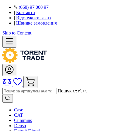
(068) 97 000 97
|
Контакти
|
Відстежити заказ
|
Швидке замовлення
Skip to Content
Пошук
Ctrl+K
Case
CAT
Cummins
Denso
Detroit Diesel