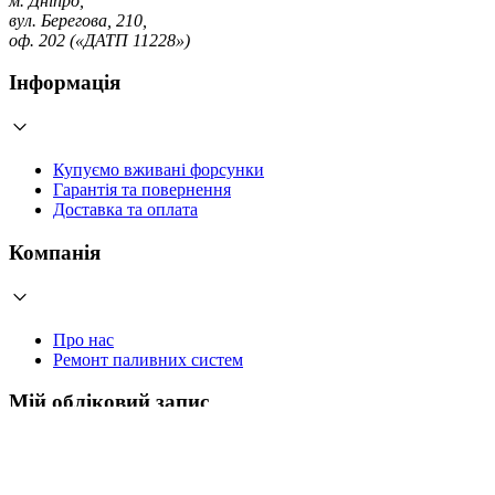
м. Дніпро,
вул. Берегова, 210,
оф. 202 («ДАТП 11228»)
Інформація
Купуємо вживані форсунки
Гарантія та повернення
Доставка та оплата
Компанія
Про нас
Ремонт паливних систем
Мій обліковий запис
Увійти
Створити обліковий запис
Працюємо з 2006 року