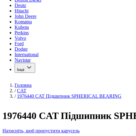
Deutz
Hitachi
John Deere
Komatsu
Kubota
Perkins
Volvo
Ford
Dodge
International
Navistar
Інші
Головна
/
CAT
/
1976440 CAT Підшипник SPHERICAL BEARING
1976440 CAT Підшипник SP
Натисніть, щоб пропустити карусель