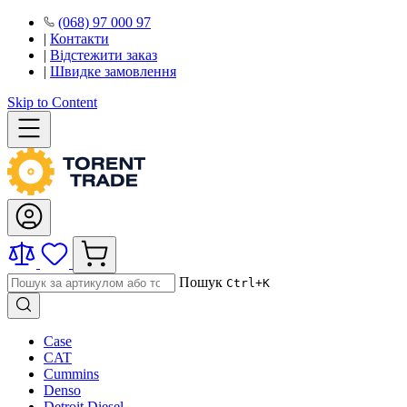
(068) 97 000 97
|
Контакти
|
Відстежити заказ
|
Швидке замовлення
Skip to Content
Пошук
Ctrl+K
Case
CAT
Cummins
Denso
Detroit Diesel