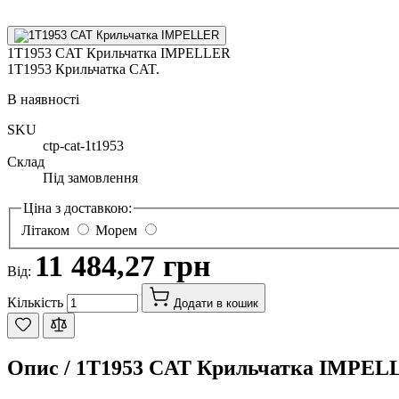
1T1953 CAT Крильчатка IMPELLER
1T1953 Крильчатка CAT.
В наявності
SKU
ctp-cat-1t1953
Склад
Під замовлення
Ціна з доставкою:
Літаком
Морем
11 484,27 грн
Від:
Кількість
Додати в кошик
Опис /
1T1953 CAT Крильчатка IMPEL