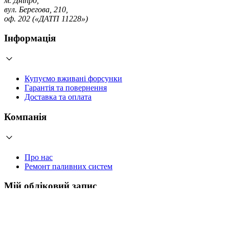
м. Дніпро,
вул. Берегова, 210,
оф. 202 («ДАТП 11228»)
Інформація
Купуємо вживані форсунки
Гарантія та повернення
Доставка та оплата
Компанія
Про нас
Ремонт паливних систем
Мій обліковий запис
Увійти
Створити обліковий запис
Працюємо з 2006 року