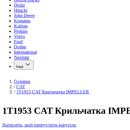
Deutz
Hitachi
John Deere
Komatsu
Kubota
Perkins
Volvo
Ford
Dodge
International
Navistar
Інші
Головна
/
CAT
/
1T1953 CAT Крильчатка IMPELLER
1T1953 CAT Крильчатка IM
Натисніть, щоб пропустити карусель