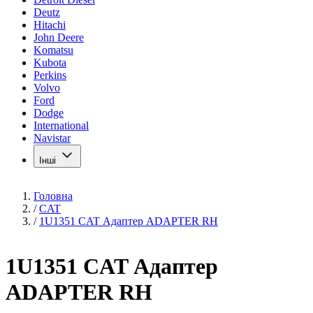
Deutz
Hitachi
John Deere
Komatsu
Kubota
Perkins
Volvo
Ford
Dodge
International
Navistar
Інші
Головна
/
CAT
/
1U1351 CAT Адаптер ADAPTER RH
1U1351 CAT Адаптер
ADAPTER RH