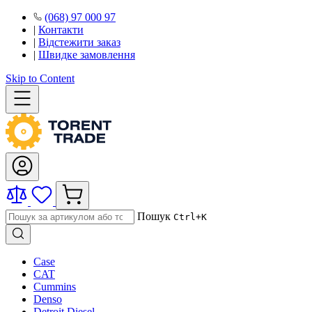
(068) 97 000 97
|
Контакти
|
Відстежити заказ
|
Швидке замовлення
Skip to Content
Пошук
Ctrl+K
Case
CAT
Cummins
Denso
Detroit Diesel