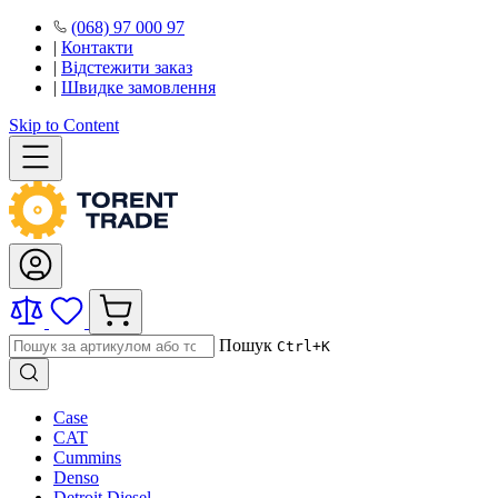
(068) 97 000 97
|
Контакти
|
Відстежити заказ
|
Швидке замовлення
Skip to Content
Пошук
Ctrl+K
Case
CAT
Cummins
Denso
Detroit Diesel