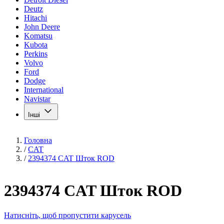
Deutz
Hitachi
John Deere
Komatsu
Kubota
Perkins
Volvo
Ford
Dodge
International
Navistar
Інші
Головна
/
CAT
/
2394374 CAT Шток ROD
2394374 CAT Шток ROD
Натисніть, щоб пропустити карусель