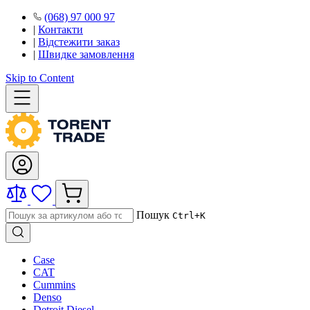
(068) 97 000 97
|
Контакти
|
Відстежити заказ
|
Швидке замовлення
Skip to Content
Пошук
Ctrl+K
Case
CAT
Cummins
Denso
Detroit Diesel