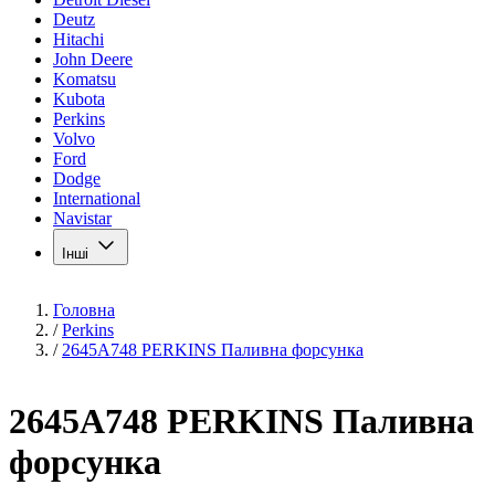
Deutz
Hitachi
John Deere
Komatsu
Kubota
Perkins
Volvo
Ford
Dodge
International
Navistar
Інші
Головна
/
Perkins
/
2645A748 PERKINS Паливна форсунка
2645A748 PERKINS Паливна
форсунка