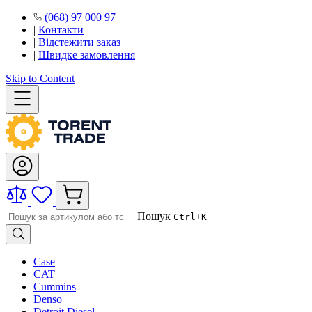
(068) 97 000 97
|
Контакти
|
Відстежити заказ
|
Швидке замовлення
Skip to Content
Пошук
Ctrl+K
Case
CAT
Cummins
Denso
Detroit Diesel