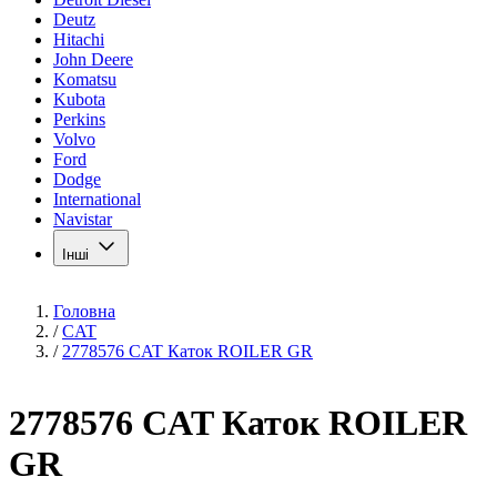
Deutz
Hitachi
John Deere
Komatsu
Kubota
Perkins
Volvo
Ford
Dodge
International
Navistar
Інші
Головна
/
CAT
/
2778576 CAT Каток ROILER GR
2778576 CAT Каток ROILER
GR