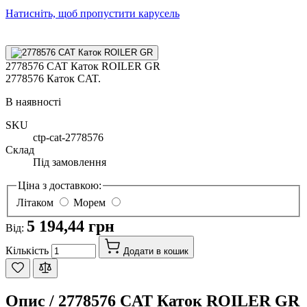
Натисніть, щоб пропустити карусель
2778576 CAT Каток ROILER GR
2778576 Каток CAT.
В наявності
SKU
ctp-cat-2778576
Склад
Під замовлення
Ціна з доставкою:
Літаком
Морем
5 194,44 грн
Від:
Кількість
Додати в кошик
Опис /
2778576 CAT Каток ROILER GR