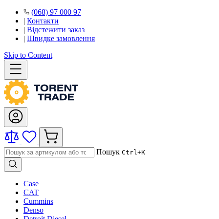
(068) 97 000 97
|
Контакти
|
Відстежити заказ
|
Швидке замовлення
Skip to Content
Пошук
Ctrl+K
Case
CAT
Cummins
Denso
Detroit Diesel