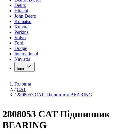
Deutz
Hitachi
John Deere
Komatsu
Kubota
Perkins
Volvo
Ford
Dodge
International
Navistar
Інші
Головна
/
CAT
/
2808053 CAT Підшипник BEARING
2808053 CAT Підшипник
BEARING