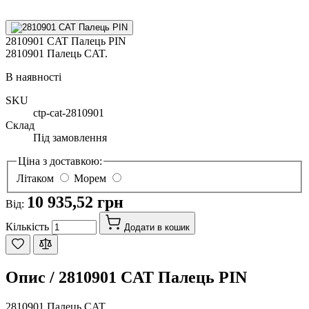
2810901 CAT Палець PIN
2810901 Палець CAT.
В наявності
SKU
ctp-cat-2810901
Склад
Під замовлення
Ціна з доставкою:
Літаком
Морем
10 935,52 грн
Від:
Кількість
Додати в кошик
Опис /
2810901 CAT Палець PIN
2810901 Палець CAT