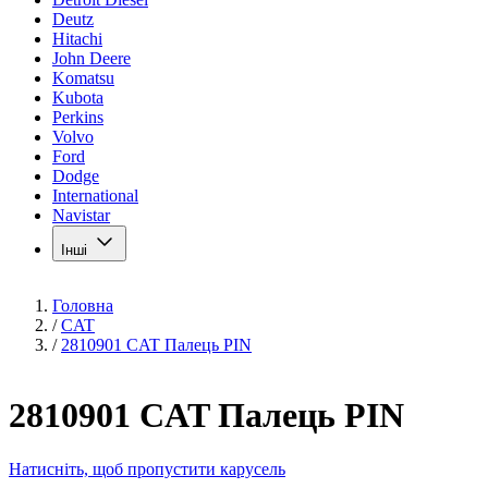
Deutz
Hitachi
John Deere
Komatsu
Kubota
Perkins
Volvo
Ford
Dodge
International
Navistar
Інші
Головна
/
CAT
/
2810901 CAT Палець PIN
2810901 CAT Палець PIN
Натисніть, щоб пропустити карусель