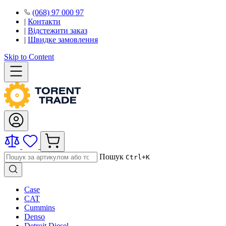
(068) 97 000 97
|
Контакти
|
Відстежити заказ
|
Швидке замовлення
Skip to Content
Пошук
Ctrl+K
Case
CAT
Cummins
Denso
Detroit Diesel