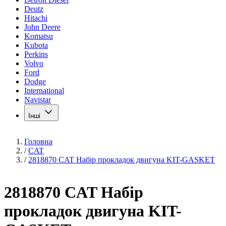
Deutz
Hitachi
John Deere
Komatsu
Kubota
Perkins
Volvo
Ford
Dodge
International
Navistar
Інші
Головна
/
CAT
/
2818870 CAT Набір прокладок двигуна KIT-GASKET
2818870 CAT Набір
прокладок двигуна KIT-