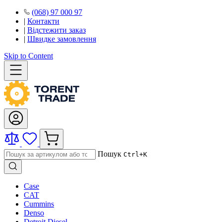
(068) 97 000 97
|
Контакти
|
Відстежити заказ
|
Швидке замовлення
Skip to Content
Пошук
Ctrl+K
Case
CAT
Cummins
Denso
Detroit Diesel