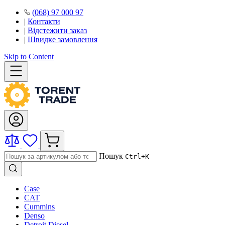
(068) 97 000 97
|
Контакти
|
Відстежити заказ
|
Швидке замовлення
Skip to Content
Пошук
Ctrl+K
Case
CAT
Cummins
Denso
Detroit Diesel