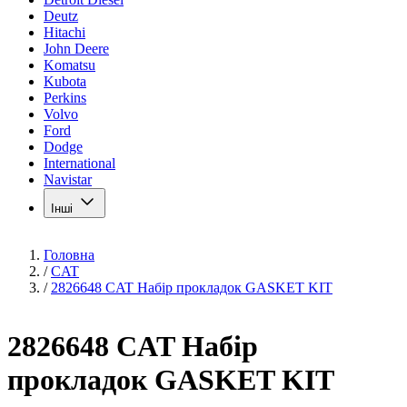
Deutz
Hitachi
John Deere
Komatsu
Kubota
Perkins
Volvo
Ford
Dodge
International
Navistar
Інші
Головна
/
CAT
/
2826648 CAT Набір прокладок GASKET KIT
2826648 CAT Набір
прокладок GASKET KIT