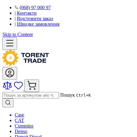
(068) 97 000 97
|
Контакти
|
Відстежити заказ
|
Швидке замовлення
Skip to Content
Пошук
Ctrl+K
Case
CAT
Cummins
Denso
Detroit Diesel