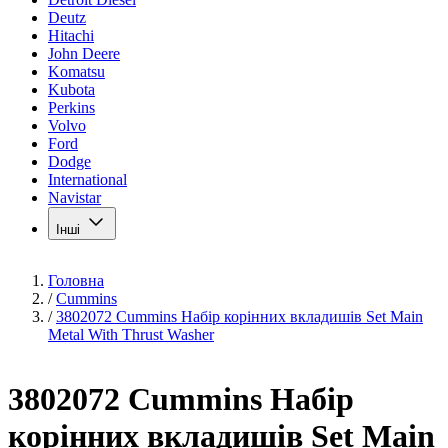
Deutz
Hitachi
John Deere
Komatsu
Kubota
Perkins
Volvo
Ford
Dodge
International
Navistar
Інші
Головна
/
Cummins
/
3802072 Cummins Набір корінних вкладишів Set Main
Metal With Thrust Washer
3802072 Cummins Набір
корінних вкладишів Set Main