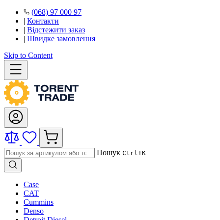
(068) 97 000 97
|
Контакти
|
Відстежити заказ
|
Швидке замовлення
Skip to Content
Пошук
Ctrl+K
Case
CAT
Cummins
Denso
Detroit Diesel