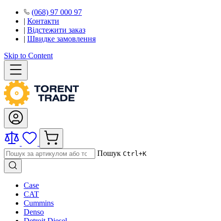
(068) 97 000 97
|
Контакти
|
Відстежити заказ
|
Швидке замовлення
Skip to Content
Пошук
Ctrl+K
Case
CAT
Cummins
Denso
Detroit Diesel