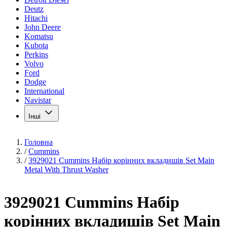
Deutz
Hitachi
John Deere
Komatsu
Kubota
Perkins
Volvo
Ford
Dodge
International
Navistar
Інші
Головна
/
Cummins
/
3929021 Cummins Набір корінних вкладишів Set Main
Metal With Thrust Washer
3929021 Cummins Набір
корінних вкладишів Set Main