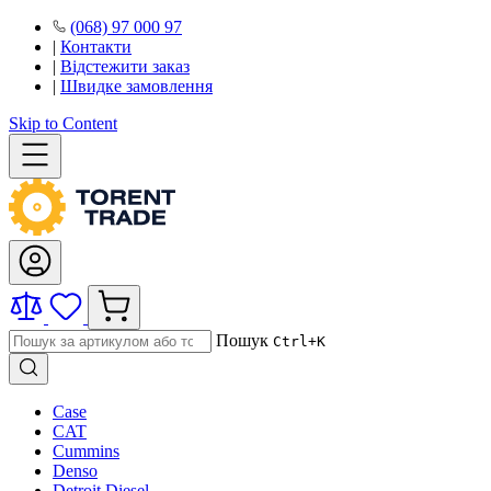
(068) 97 000 97
|
Контакти
|
Відстежити заказ
|
Швидке замовлення
Skip to Content
Пошук
Ctrl+K
Case
CAT
Cummins
Denso
Detroit Diesel