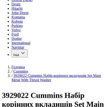
Deutz
Hitachi
John Deere
Komatsu
Kubota
Perkins
Volvo
Ford
Dodge
International
Navistar
Інші
Головна
/
Cummins
/
3929022 Cummins Набір корінних вкладишів Set Main
Metal With Thrust Washer
3929022 Cummins Набір
корінних вкладишів Set Main