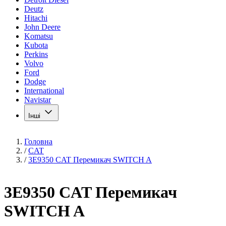
Deutz
Hitachi
John Deere
Komatsu
Kubota
Perkins
Volvo
Ford
Dodge
International
Navistar
Інші
Головна
/
CAT
/
3E9350 CAT Перемикач SWITCH A
3E9350 CAT Перемикач
SWITCH A