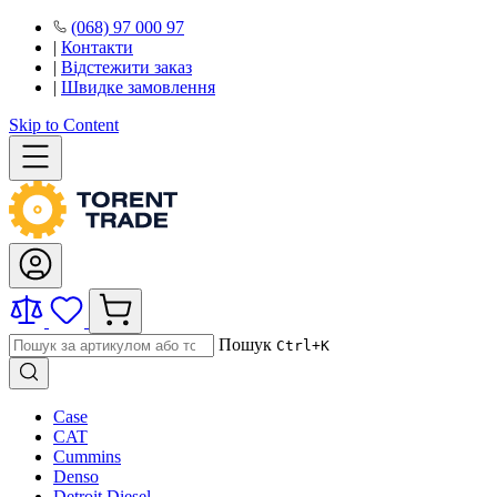
(068) 97 000 97
|
Контакти
|
Відстежити заказ
|
Швидке замовлення
Skip to Content
Пошук
Ctrl+K
Case
CAT
Cummins
Denso
Detroit Diesel