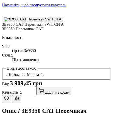
Натисніть, щоб пропустити карусель
3E9350 CAT Перемикач SWITCH A
3E9350 Перемикач CAT.
В наявності
SKU
ctp-cat-3e9350
Склад
Під замовлення
Ціна з доставкою:
Літаком
Морем
3 909,45 грн
Від:
Кількість
Додати в кошик
Опис /
3E9350 CAT Перемикач