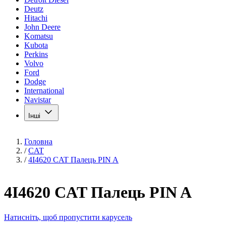
Deutz
Hitachi
John Deere
Komatsu
Kubota
Perkins
Volvo
Ford
Dodge
International
Navistar
Інші
Головна
/
CAT
/
4I4620 CAT Палець PIN A
4I4620 CAT Палець PIN A
Натисніть, щоб пропустити карусель