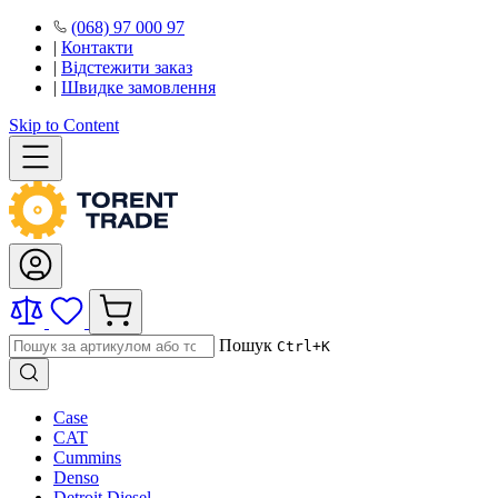
(068) 97 000 97
|
Контакти
|
Відстежити заказ
|
Швидке замовлення
Skip to Content
Пошук
Ctrl+K
Case
CAT
Cummins
Denso
Detroit Diesel