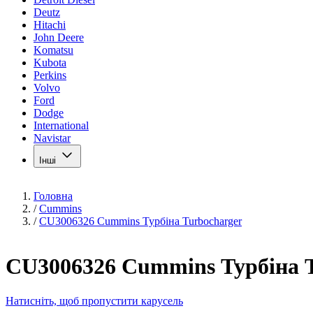
Deutz
Hitachi
John Deere
Komatsu
Kubota
Perkins
Volvo
Ford
Dodge
International
Navistar
Інші
Головна
/
Cummins
/
CU3006326 Cummins Турбіна Turbocharger
CU3006326 Cummins Турбіна T
Натисніть, щоб пропустити карусель