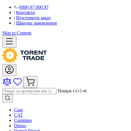
(068) 97 000 97
|
Контакти
|
Відстежити заказ
|
Швидке замовлення
Skip to Content
Пошук
Ctrl+K
Case
CAT
Cummins
Denso
Detroit Diesel