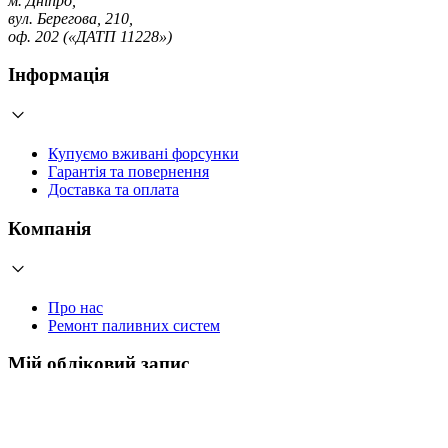
м. Дніпро,
вул. Берегова, 210,
оф. 202 («ДАТП 11228»)
Інформація
Купуємо вживані форсунки
Гарантія та повернення
Доставка та оплата
Компанія
Про нас
Ремонт паливних систем
Мій обліковий запис
Увійти
Створити обліковий запис
Працюємо з 2006 року