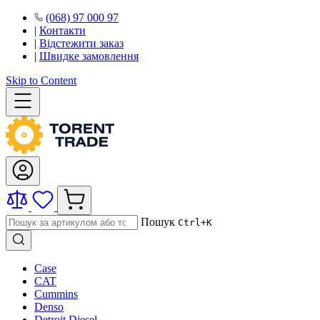
(068) 97 000 97
|
Контакти
|
Відстежити заказ
|
Швидке замовлення
Skip to Content
Пошук
Ctrl+K
Case
CAT
Cummins
Denso
Detroit Diesel