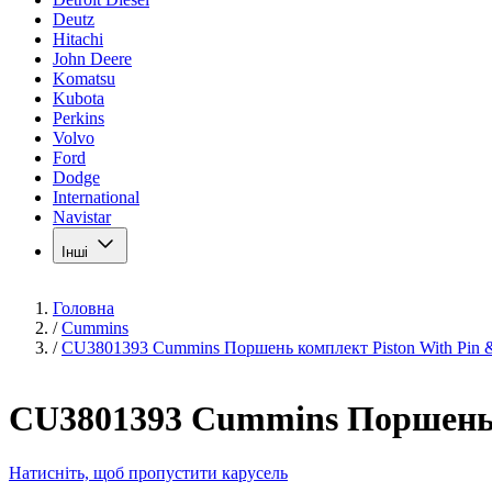
Deutz
Hitachi
John Deere
Komatsu
Kubota
Perkins
Volvo
Ford
Dodge
International
Navistar
Інші
Головна
/
Cummins
/
CU3801393 Cummins Поршень комплект Piston With Pin &
CU3801393 Cummins Поршень к
Натисніть, щоб пропустити карусель