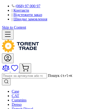
(068) 97 000 97
|
Контакти
|
Відстежити заказ
|
Швидке замовлення
Skip to Content
Пошук
Ctrl+K
Case
CAT
Cummins
Denso
Detroit Diesel