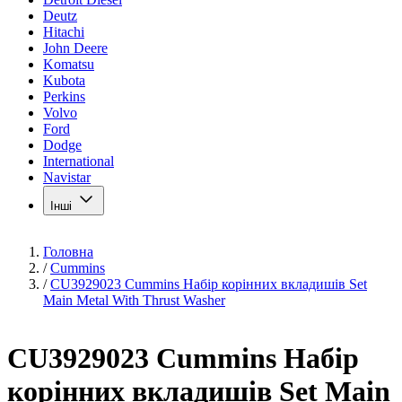
Deutz
Hitachi
John Deere
Komatsu
Kubota
Perkins
Volvo
Ford
Dodge
International
Navistar
Інші
Головна
/
Cummins
/
CU3929023 Cummins Набір корінних вкладишів Set
Main Metal With Thrust Washer
CU3929023 Cummins Набір
корінних вкладишів Set Main