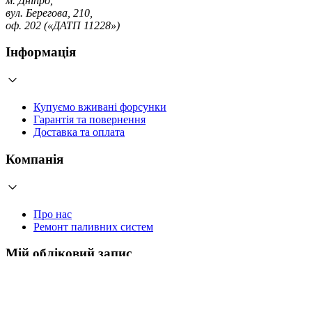
м. Дніпро,
вул. Берегова, 210,
оф. 202 («ДАТП 11228»)
Інформація
Купуємо вживані форсунки
Гарантія та повернення
Доставка та оплата
Компанія
Про нас
Ремонт паливних систем
Мій обліковий запис
Увійти
Створити обліковий запис
Працюємо з 2006 року