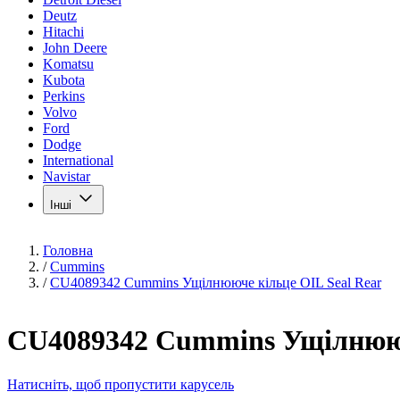
Deutz
Hitachi
John Deere
Komatsu
Kubota
Perkins
Volvo
Ford
Dodge
International
Navistar
Інші
Головна
/
Cummins
/
CU4089342 Cummins Ущілнююче кільце OIL Seal Rear
CU4089342 Cummins Ущілнююч
Натисніть, щоб пропустити карусель