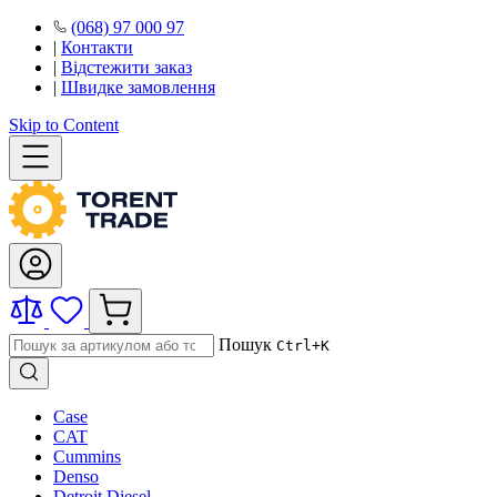
(068) 97 000 97
|
Контакти
|
Відстежити заказ
|
Швидке замовлення
Skip to Content
Пошук
Ctrl+K
Case
CAT
Cummins
Denso
Detroit Diesel