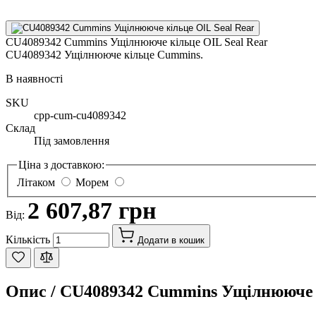
CU4089342 Cummins Ущілнююче кільце OIL Seal Rear
CU4089342 Ущілнююче кільце Cummins.
В наявності
SKU
cpp-cum-cu4089342
Склад
Під замовлення
Ціна з доставкою:
Літаком
Морем
2 607,87 грн
Від:
Кількість
Додати в кошик
Опис /
CU4089342 Cummins Ущілнююче к